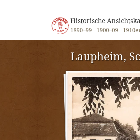
Historische Ansichts
1890–99
1900–09
1910e
Laupheim, S