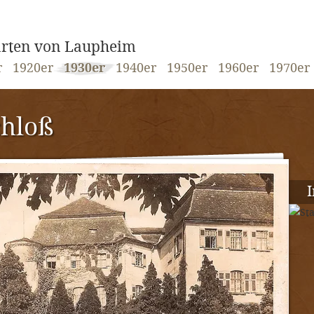
karten von Laupheim
r
1920er
1930er
1940er
1950er
1960er
1970er
chloß