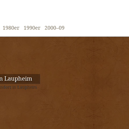
1980er
1990er
2000–09
In Laupheim