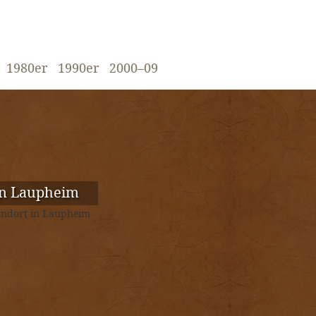
1980er
1990er
2000–09
In Laupheim