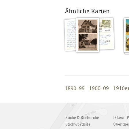
Ähnliche Karten
1890–99
1900–09
1910e
Suche & Recherche
D'Leut: 
Stichwortliste
Über dies