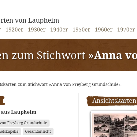
karten von Laupheim
r
1920er
1930er
1940er
1950er
1960er
1970er
en zum Stichwort
»Anna von Fr
htskarten zum
Stichwort
»Anna von Freyberg Grundschule«.
Ansichtskarten
 aus Laupheim
von Freyberg Grundschule
hofskapelle
Gesamtansicht