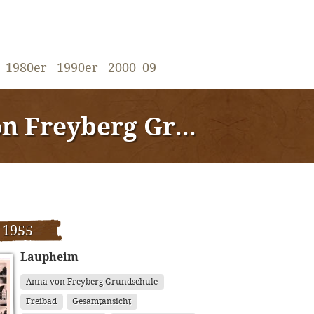
1980er
1990er
2000–09
eyberg Grundschule«
 1955
Laupheim
Anna von Freyberg Grundschule
Freibad
Gesamtansicht