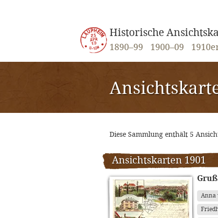
Historische Ansichts
1890–99
1900–09
1910e
Ansichtskart
Diese Sammlung enthält 5 Ansic
Ansichtskarten 1901
Gruß
Anna 
Fried