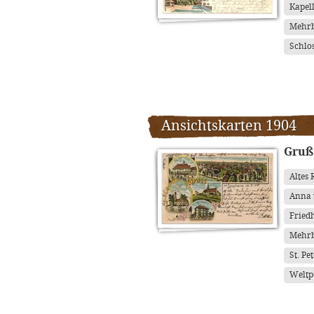
Kapel
Mehrb
Schlo
Ansichtskarten 1904
Gruß
Altes
Anna 
Fried
Mehrb
St. Pe
Weltp