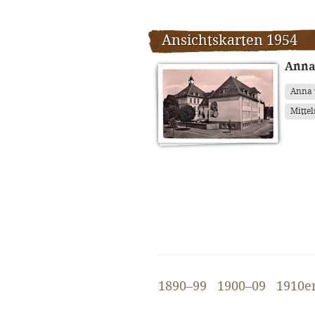
Ansichtskarten 1954
Anna
Anna 
Mittel
1890–99
1900–09
1910e