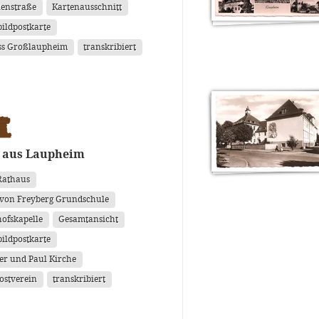
lenstraße
Kartenausschnitt
ildpostkarte
ss Großlaupheim
transkribiert
 aus Laupheim
 Rathaus
von Freyberg Grundschule
hofskapelle
Gesamtansicht
ildpostkarte
ter und Paul Kirche
ostverein
transkribiert