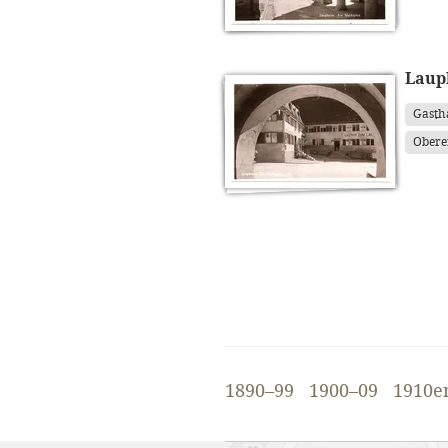
Laup
Gasth
Obere
1890–99
1900–09
1910e