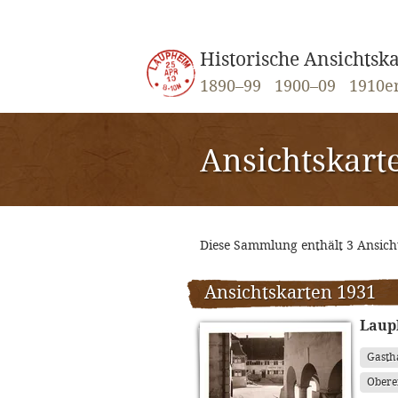
Historische Ansichts
1890–99
1900–09
1910e
Ansichtskart
Diese Sammlung enthält 3 Ansic
Ansichtskarten 1931
Laup
Gasth
Obere