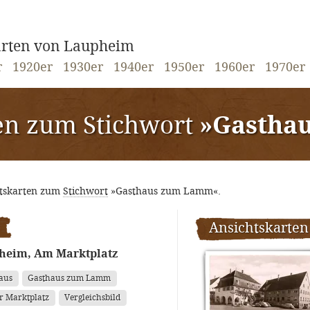
karten von Laupheim
r
1920er
1930er
1940er
1950er
1960er
1970er
en zum Stichwort
»Gastha
htskarten zum
Stichwort
»Gasthaus zum Lamm«.
Ansichtskarten
heim, Am Marktplatz
aus
Gasthaus zum Lamm
r Marktplatz
Vergleichsbild