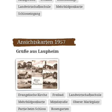
Landwirtschaftsschule
Mehrbildpostkarte
Schlosseingang
Ansichtskarten 1957
Grüße aus Laupheim
Evangelische Kirche
Freibad
Landwirtschaftsschule
Mehrbildpostkarte
Mittelstraße
Oberer Marktplatz
Partie beim Schloss
Rosengarten