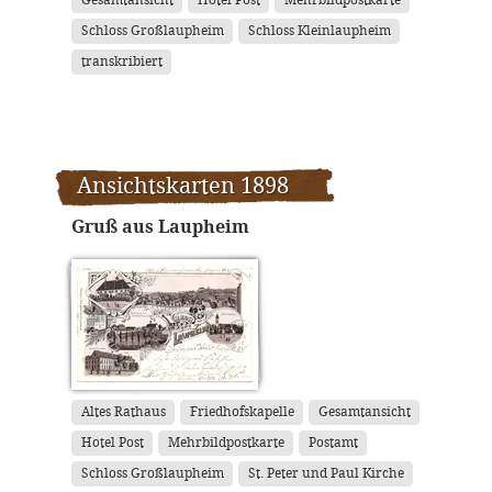
Gesamtansicht
Hotel Post
Mehrbildpostkarte
Schloss Großlaupheim
Schloss Kleinlaupheim
transkribiert
Ansichtskarten 1898
Gruß aus Laupheim
Altes Rathaus
Friedhofskapelle
Gesamtansicht
Hotel Post
Mehrbildpostkarte
Postamt
Schloss Großlaupheim
St. Peter und Paul Kirche