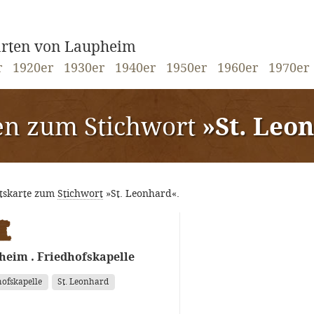
karten von Laupheim
r
1920er
1930er
1940er
1950er
1960er
1970er
en zum Stichwort
»St. Leo
htskarte zum
Stichwort
»St. Leonhard«.
heim . Friedhofskapelle
hofskapelle
St. Leonhard