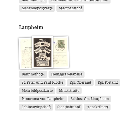
Bahnhofhotel
Eisenbahnbrücke über die Rottum
Mehrbildpostkarte
Stadtbahnhof
Laupheim
Bahnhofhotel
Heiliggrab-Kapelle
St. Peter und Paul Kirche
Kgl. Oberamt
Kgl. Postamt
Mehrbildpostkarte
Mittelstraße
Panorama von Laupheim
Schloss Großlaupheim
Schlosswirtschaft
Stadtbahnhof
transkribiert