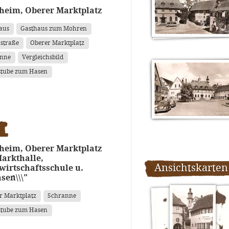
heim, Oberer Marktplatz
aus
Gasthaus zum Mohren
straße
Oberer Marktplatz
anne
Vergleichsbild
tube zum Hasen
heim, Oberer Marktplatz
arkthalle,
Ansichtskarten
irtschaftsschule u.
asen\\\"
r Marktplatz
Schranne
tube zum Hasen