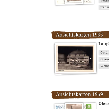
Vergle
transk
Ansichtskarten 1955
Laup
Gasth
Obere
Weins
Ansichtskarten 1959
Ober