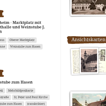
eim - Marktplatz mit
halle und Weinstube J.
n
Ansichtskarten
aus
Oberer Marktplatz
anne
Weinstube zum Hasen
stube zum Hasen
ett
Mehrbildpostkarte
straße
St. Peter und Paul Kirche
tube zum Hasen
transkribiert