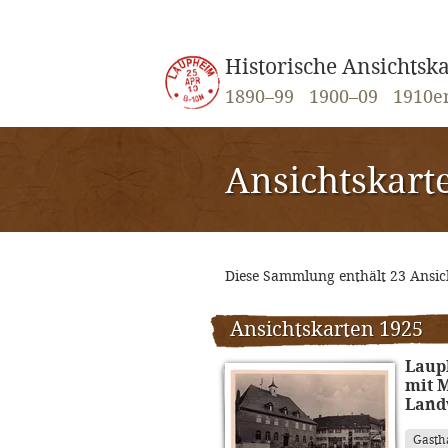
Historische Ansichts
1890–99
1900–09
1910e
Ansichtskart
Diese Sammlung enthält 23 Ansi
Ansichtskarten 1925
Laup
mit M
Land
Gasth