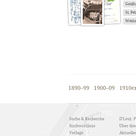
Gasth
St. Pe
Weins
1890–99
1900–09
1910e
Suche & Recherche
D'Leut: 
Stichwortliste
Über dies
Verlage
Aktuelle