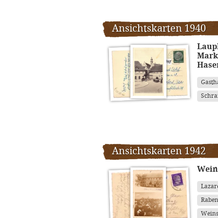
Ansichtskarten 1940
Lauph
Markt
Hase
Gasth
Schr
Ansichtskarten 1942
Wein
Lazar
Raben
Weins