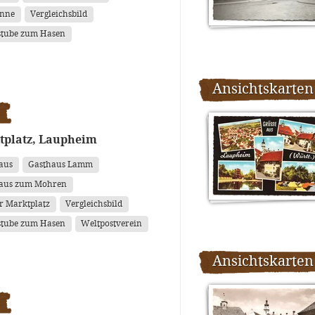
anne
Vergleichsbild
tube zum Hasen
Ansichtskarten
tplatz, Laupheim
aus
Gasthaus Lamm
aus zum Mohren
r Marktplatz
Vergleichsbild
tube zum Hasen
Weltpostverein
Ansichtskarten