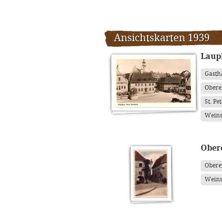
Ansichtskarten 1939
Laup
Gasth
Obere
St. Pe
Weins
Ober
Obere
Weins