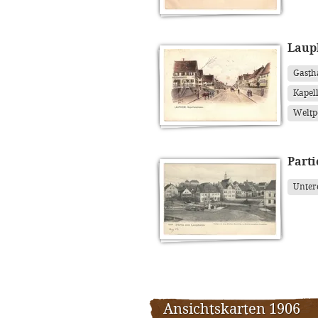
Laup
Gasth
Kapel
Weltp
Part
Unter
Ansichtskarten 1906