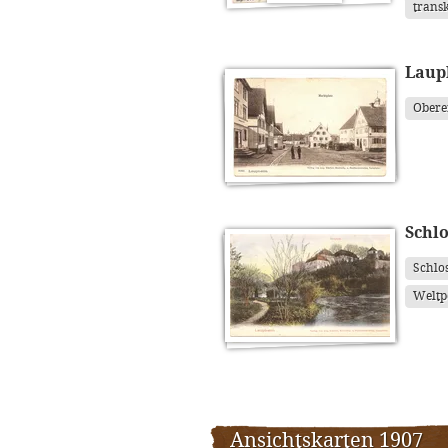
transk
Laup
Obere
Schl
Schlo
Weltp
Ansichtskarten 1907