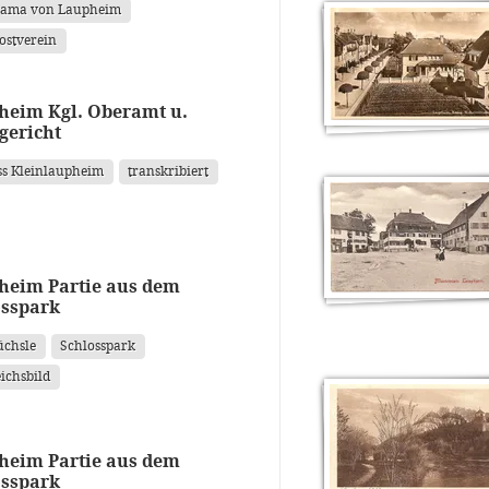
ama von Laupheim
ostverein
heim Kgl. Oberamt u.
gericht
ss Kleinlaupheim
transkribiert
heim Partie aus dem
osspark
üchsle
Schlosspark
ichsbild
heim Partie aus dem
osspark