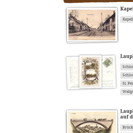
Kape
Kapel
Laup
Schlo
Schlo
St. Pe
Weltp
Laup
auf d
Brück