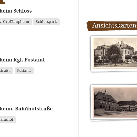
heim Schloss
ss Großlaupheim
Schlosspark
Ansichtskarten
heim Kgl. Postamt
straße
Postamt
heim, Bahnhofstraße
bahnhof