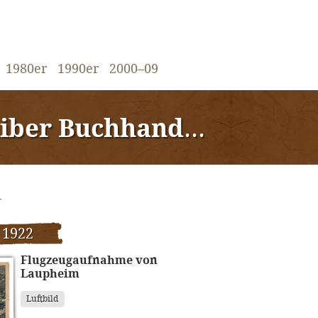
1980er
1990er
2000–09
uchhandlung, Laupheim«
.
 1922
Flugzeugaufnahme von
Laupheim
Luftbild