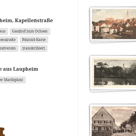
heim, Kapellenstraße
aus
Gasthof zum Ochsen
lenstraße
Pätzold-Karte
ostverein
transkribiert
ie aus Laupheim
er Marktplatz