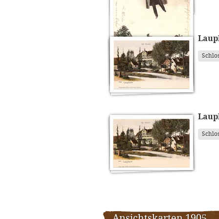
Laup
Schlo
Laup
Schlo
Ansichtskarten 1905