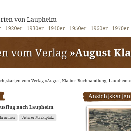
karten von Laupheim
r
1920er
1930er
1940er
1950er
1960er
1970er
en vom Verlag
»August Klaiber B
ichtskarten vom
Verlag
»August Klaiber Buchhandlung, Laupheim«
Ansichtskarten
Ausflug nach Laupheim
tbrunnen
Unterer Marktplatz