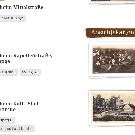
heim Mittelstraße
er Marktplatz
Ansichtskarten
heim Kapellenstraße,
goge
lenstraße
Synagoge
eim Kath. Stadt-
kirche
ssportal
ter und Paul Kirche