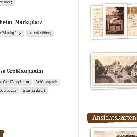
ribiert
heim, Marktplatz
r Marktplatz
transkribiert
oss Großlaupheim
ss Großlaupheim
Schlosspark
ostverein
transkribiert
Ansichtskarten