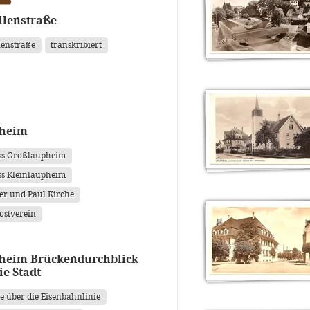
llenstraße
lenstraße
transkribiert
heim
ss Großlaupheim
ss Kleinlaupheim
ter und Paul Kirche
ostverein
heim Brückendurchblick
ie Stadt
e über die Eisenbahnlinie