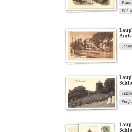
Panor
Weltp
Laup
Amts
Schlo
Laup
Schl
Salzb
Vergle
Laup
Schl