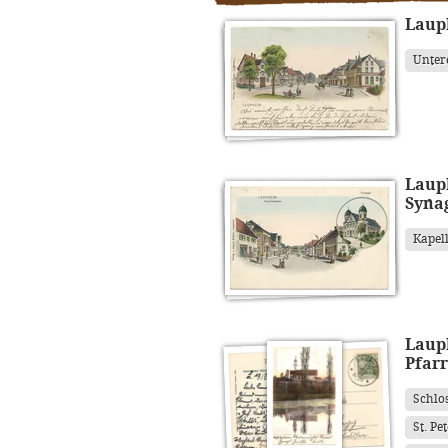
Laup
Unter
Laup
Syna
Kapel
Lauph
Pfarr
Schlo
St. Pe