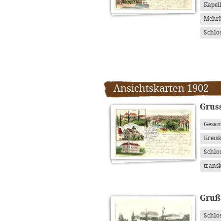
Kapel
Mehrb
Schlo
Ansichtskarten 1902
Grus
Gesam
Kreis
Schlo
transk
Gruß
Schlo