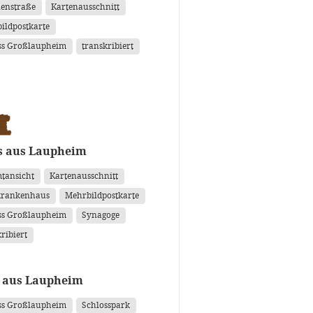
lenstraße
Kartenausschnitt
ildpostkarte
ss Großlaupheim
transkribiert
s aus Laupheim
tansicht
Kartenausschnitt
krankenhaus
Mehrbildpostkarte
ss Großlaupheim
Synagoge
ribiert
 aus Laupheim
ss Großlaupheim
Schlosspark